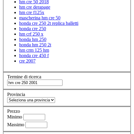
hm cre 50 2018
hm cre derapage
hm cre f125x
mascherina hm cre 50
honda cre 250 2t replica balletti
honda cre 250
hm crf 250 x
honda hm 250
honda hm 250 2t
hm crm 125 hm
honda cre 450 f
cre 2007
Termine di ricerca
Provincia
Prezzo
Minimo
Massimo