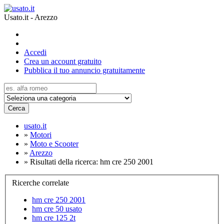
Usato.it - Arezzo
Accedi
Crea un account gratuito
Pubblica il tuo annuncio gratuitamente
Cerca
usato.it
»
Motori
»
Moto e Scooter
»
Arezzo
»
Risultati della ricerca: hm cre 250 2001
Ricerche correlate
hm cre 250 2001
hm cre 50 usato
hm cre 125 2t