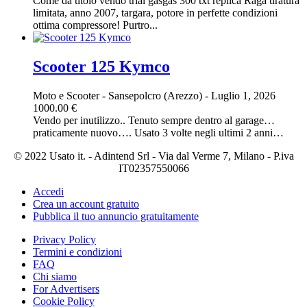
Come da titolo vendo trial gasgas 300 txt replica Raga tiratura
limitata, anno 2007, targara, potore in perfette condizioni
ottima compressore! Purtro...
Scooter 125 Kymco
Moto e Scooter
-
Sansepolcro (Arezzo)
-
Luglio 1, 2026
1000.00 €
Vendo per inutilizzo.. Tenuto sempre dentro al garage…
praticamente nuovo…. Usato 3 volte negli ultimi 2 anni…
© 2022 Usato it. - Adintend Srl - Via dal Verme 7, Milano - P.iva
IT02357550066
Accedi
Crea un account gratuito
Pubblica il tuo annuncio gratuitamente
Privacy Policy
Termini e condizioni
FAQ
Chi siamo
For Advertisers
Cookie Policy