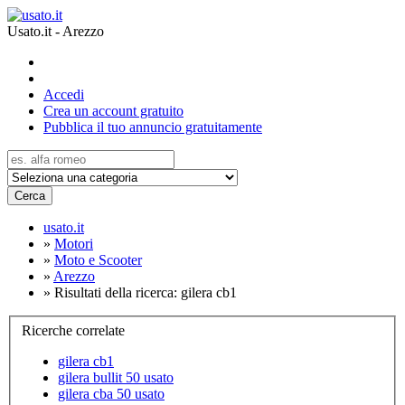
Usato.it - Arezzo
Accedi
Crea un account gratuito
Pubblica il tuo annuncio gratuitamente
Cerca
usato.it
»
Motori
»
Moto e Scooter
»
Arezzo
»
Risultati della ricerca: gilera cb1
Ricerche correlate
gilera cb1
gilera bullit 50 usato
gilera cba 50 usato