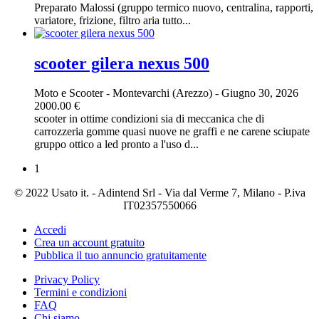
Preparato Malossi (gruppo termico nuovo, centralina, rapporti,
variatore, frizione, filtro aria tutto...
scooter gilera nexus 500
Moto e Scooter
-
Montevarchi (Arezzo)
-
Giugno 30, 2026
2000.00 €
scooter in ottime condizioni sia di meccanica che di
carrozzeria gomme quasi nuove ne graffi e ne carene sciupate
gruppo ottico a led pronto a l'uso d...
1
© 2022 Usato it. - Adintend Srl - Via dal Verme 7, Milano - P.iva
IT02357550066
Accedi
Crea un account gratuito
Pubblica il tuo annuncio gratuitamente
Privacy Policy
Termini e condizioni
FAQ
Chi siamo