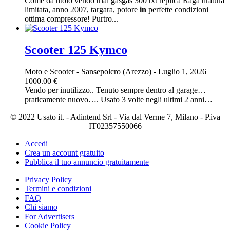
Come da titolo vendo trial gasgas 300 txt replica Raga tiratura
limitata, anno 2007, targara, potore
in
perfette condizioni
ottima compressore! Purtro...
Scooter 125 Kymco
Moto e Scooter
-
Sansepolcro (Arezzo)
-
Luglio 1, 2026
1000.00 €
Vendo per inutilizzo.. Tenuto sempre dentro al garage…
praticamente nuovo…. Usato 3 volte negli ultimi 2 anni…
© 2022 Usato it. - Adintend Srl - Via dal Verme 7, Milano - P.iva
IT02357550066
Accedi
Crea un account gratuito
Pubblica il tuo annuncio gratuitamente
Privacy Policy
Termini e condizioni
FAQ
Chi siamo
For Advertisers
Cookie Policy