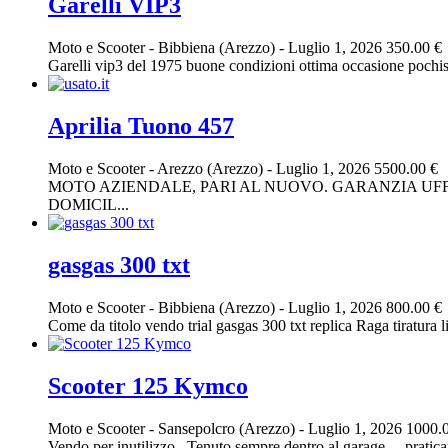
Garelli VIP3
Moto e Scooter
-
Bibbiena (Arezzo)
-
Luglio 1, 2026
350.00 €
Garelli vip3 del 1975 buone condizioni ottima occasione pochiss
Aprilia Tuono 457
Moto e Scooter
-
Arezzo (Arezzo)
-
Luglio 1, 2026
5500.00 €
MOTO AZIENDALE, PARI AL NUOVO. GARANZIA UFFI
DOMICIL...
gasgas 300 txt
Moto e Scooter
-
Bibbiena (Arezzo)
-
Luglio 1, 2026
800.00 €
Come da titolo vendo trial gasgas 300 txt replica Raga tiratura l
Scooter 125 Kymco
Moto e Scooter
-
Sansepolcro (Arezzo)
-
Luglio 1, 2026
1000.
Vendo per inutilizzo.. Tenuto sempre dentro al garage… prati