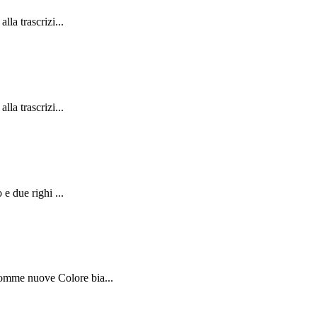
la trascrizi...
la trascrizi...
 e due righi ...
Gomme nuove Colore bia...