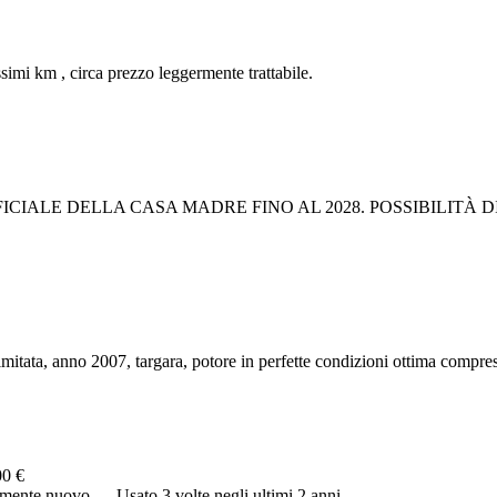
imi km , circa prezzo leggermente trattabile.
CIALE DELLA CASA MADRE FINO AL 2028. POSSIBILITÀ D
imitata, anno 2007, targara, potore in perfette condizioni ottima compres
00 €
camente nuovo…. Usato 3 volte negli ultimi 2 anni…