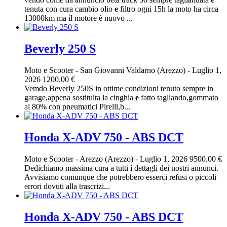
tenuta con cura cambio olio
e
filtro ogni 15h la moto ha circa
13000km ma il motore è nuovo ...
Beverly 250 S
Moto e Scooter
-
San Giovanni Valdarno (Arezzo)
-
Luglio 1,
2026
1200.00 €
Vemdo Beverly 250S in ottime condizioni tenuto sempre in
garage,appena sostituita la cinghia
e
fatto tagliando,gommato
al 80% con pneumatici Pirelli,b...
Honda X-ADV 750 - ABS DCT
Moto e Scooter
-
Arezzo (Arezzo)
-
Luglio 1, 2026
9500.00 €
Dedichiamo massima cura a tutti
i
dettagli dei nostri annunci.
Avvisiamo comunque che potrebbero esserci refusi o piccoli
errori dovuti alla trascrizi...
Honda X-ADV 750 - ABS DCT