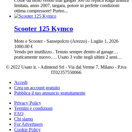
Come da titolo vendo trial gasgas 300 txt replica Raga tiratura
limitata, anno 2007, targara, potore in perfette condizioni
ottima compressore! Purtro...
Scooter 125 Kymco
Moto e Scooter
-
Sansepolcro (Arezzo)
-
Luglio 1, 2026
1000.00 €
Vendo per inutilizzo.. Tenuto sempre dentro al garage…
praticamente nuovo…. Usato 3 volte negli ultimi 2 anni…
© 2022 Usato it. - Adintend Srl - Via dal Verme 7, Milano - P.iva
IT02357550066
Accedi
Crea un account gratuito
Pubblica il tuo annuncio gratuitamente
Privacy Policy
Termini e condizioni
FAQ
Chi siamo
For Advertisers
Cookie Policy