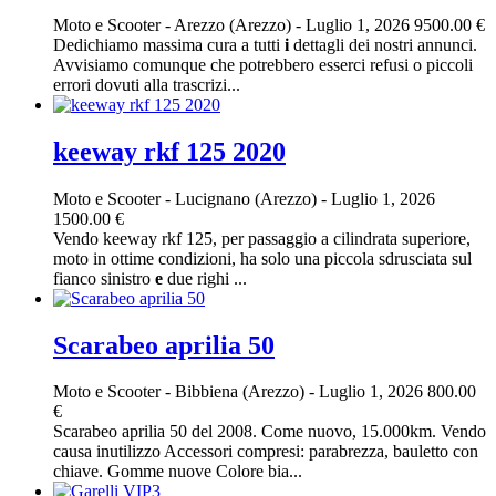
Moto e Scooter
-
Arezzo (Arezzo)
-
Luglio 1, 2026
9500.00 €
Dedichiamo massima cura a tutti
i
dettagli dei nostri annunci.
Avvisiamo comunque che potrebbero esserci refusi o piccoli
errori dovuti alla trascrizi...
keeway rkf 125 2020
Moto e Scooter
-
Lucignano (Arezzo)
-
Luglio 1, 2026
1500.00 €
Vendo keeway rkf 125, per passaggio a cilindrata superiore,
moto in ottime condizioni, ha solo una piccola sdrusciata sul
fianco sinistro
e
due righi ...
Scarabeo aprilia 50
Moto e Scooter
-
Bibbiena (Arezzo)
-
Luglio 1, 2026
800.00
€
Scarabeo aprilia 50 del 2008. Come nuovo, 15.000km. Vendo
causa inutilizzo Accessori compresi: parabrezza, bauletto con
chiave. Gomme nuove Colore bia...