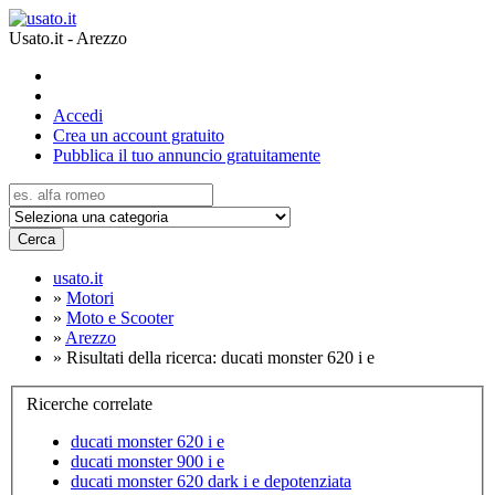
Usato.it - Arezzo
Accedi
Crea un account gratuito
Pubblica il tuo annuncio gratuitamente
Cerca
usato.it
»
Motori
»
Moto e Scooter
»
Arezzo
»
Risultati della ricerca: ducati monster 620 i e
Ricerche correlate
ducati monster 620 i e
ducati monster 900 i e
ducati monster 620 dark i e depotenziata