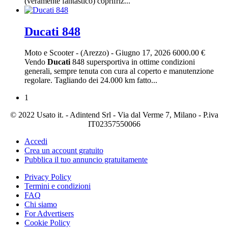
(veramente fantastico) coprifriz...
Ducati 848
Moto e Scooter
-
(Arezzo)
-
Giugno 17, 2026
6000.00 €
Vendo
Ducati
848 supersportiva in ottime condizioni
generali, sempre tenuta con cura al coperto e manutenzione
regolare. Tagliando dei 24.000 km fatto...
1
© 2022 Usato it. - Adintend Srl - Via dal Verme 7, Milano - P.iva
IT02357550066
Accedi
Crea un account gratuito
Pubblica il tuo annuncio gratuitamente
Privacy Policy
Termini e condizioni
FAQ
Chi siamo
For Advertisers
Cookie Policy