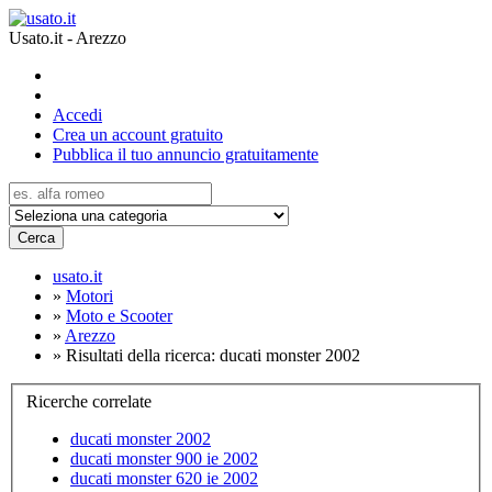
Usato.it - Arezzo
Accedi
Crea un account gratuito
Pubblica il tuo annuncio gratuitamente
Cerca
usato.it
»
Motori
»
Moto e Scooter
»
Arezzo
»
Risultati della ricerca: ducati monster 2002
Ricerche correlate
ducati monster 2002
ducati monster 900 ie 2002
ducati monster 620 ie 2002