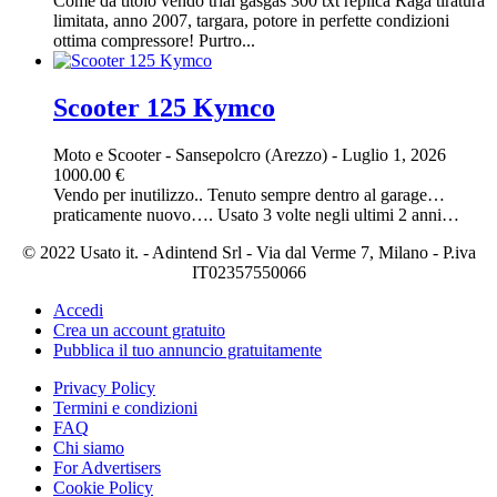
Come da titolo vendo trial gasgas 300 txt replica Raga tiratura
limitata, anno 2007, targara, potore in perfette condizioni
ottima compressore! Purtro...
Scooter 125 Kymco
Moto e Scooter
-
Sansepolcro (Arezzo)
-
Luglio 1, 2026
1000.00 €
Vendo per inutilizzo.. Tenuto sempre dentro al garage…
praticamente nuovo…. Usato 3 volte negli ultimi 2 anni…
© 2022 Usato it. - Adintend Srl - Via dal Verme 7, Milano - P.iva
IT02357550066
Accedi
Crea un account gratuito
Pubblica il tuo annuncio gratuitamente
Privacy Policy
Termini e condizioni
FAQ
Chi siamo
For Advertisers
Cookie Policy