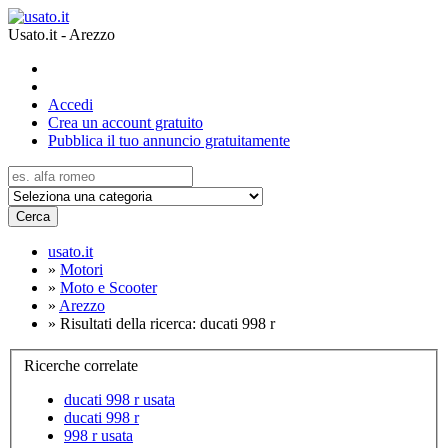
Usato.it - Arezzo
Accedi
Crea un account gratuito
Pubblica il tuo annuncio gratuitamente
Cerca
usato.it
»
Motori
»
Moto e Scooter
»
Arezzo
»
Risultati della ricerca: ducati 998 r
Ricerche correlate
ducati 998 r usata
ducati 998 r
998 r usata