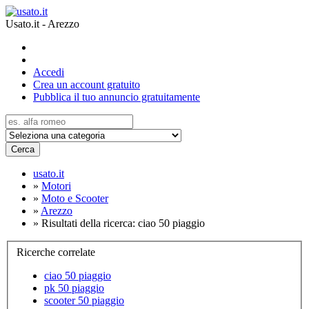
Usato.it - Arezzo
Accedi
Crea un account gratuito
Pubblica il tuo annuncio gratuitamente
Cerca
usato.it
»
Motori
»
Moto e Scooter
»
Arezzo
»
Risultati della ricerca: ciao 50 piaggio
Ricerche correlate
ciao 50 piaggio
pk 50 piaggio
scooter 50 piaggio