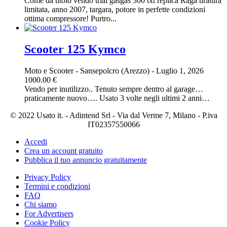
Come da titolo vendo trial gasgas 300 txt replica Raga tiratura
limitata, anno 2007, targara, potore in perfette condizioni
ottima compressore! Purtro...
Scooter 125 Kymco
Moto e Scooter
-
Sansepolcro (Arezzo)
-
Luglio 1, 2026
1000.00 €
Vendo per inutilizzo.. Tenuto sempre dentro al garage…
praticamente nuovo…. Usato 3 volte negli ultimi 2 anni…
© 2022 Usato it. - Adintend Srl - Via dal Verme 7, Milano - P.iva
IT02357550066
Accedi
Crea un account gratuito
Pubblica il tuo annuncio gratuitamente
Privacy Policy
Termini e condizioni
FAQ
Chi siamo
For Advertisers
Cookie Policy