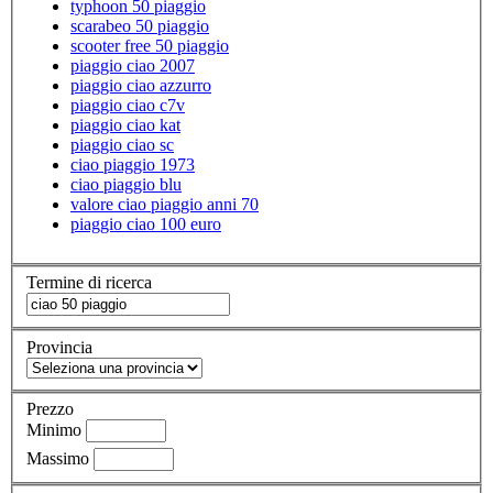
typhoon 50 piaggio
scarabeo 50 piaggio
scooter free 50 piaggio
piaggio ciao 2007
piaggio ciao azzurro
piaggio ciao c7v
piaggio ciao kat
piaggio ciao sc
ciao piaggio 1973
ciao piaggio blu
valore ciao piaggio anni 70
piaggio ciao 100 euro
Termine di ricerca
Provincia
Prezzo
Minimo
Massimo