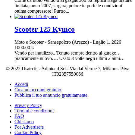
Come da titolo vendo trial gasgas 300 txt replica Raga tiratura
limitata, anno 2007, targara, potore in perfette condizioni
ottima compressore! Purtro...
Scooter 125 Kymco
Moto e Scooter
-
Sansepolcro (Arezzo)
-
Luglio 1, 2026
1000.00 €
Vendo per inutilizzo.. Tenuto sempre dentro al garage…
praticamente nuovo…. Usato 3 volte negli ultimi 2 anni…
© 2022 Usato it. - Adintend Srl - Via dal Verme 7, Milano - P.iva
IT02357550066
Accedi
Crea un account gratuito
Pubblica il tuo annuncio gratuitamente
Privacy Policy
Termini e condizioni
FAQ
Chi siamo
For Advertisers
Cookie Policy