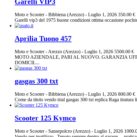
Garelli VIP3
Moto e Scooter
-
Bibbiena (Arezzo)
-
Luglio 1, 2026
350.00 €
Garelli vip3 del 1975 buone condizioni ottima occasione pochiss
Aprilia Tuono 457
Moto e Scooter
-
Arezzo (Arezzo)
-
Luglio 1, 2026
5500.00 €
MOTO AZIENDALE, PARI AL NUOVO. GARANZIA UFFI
DOMICIL...
gasgas 300 txt
Moto e Scooter
-
Bibbiena (Arezzo)
-
Luglio 1, 2026
800.00 €
Come da titolo vendo trial gasgas 300 txt replica Raga tiratura l
Scooter 125 Kymco
Moto e Scooter
-
Sansepolcro (Arezzo)
-
Luglio 1, 2026
1000.
Vendo per inutilizzo.. Tenuto sempre dentro al garage… prati