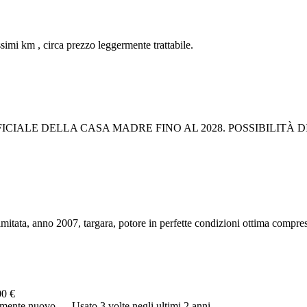
imi km , circa prezzo leggermente trattabile.
CIALE DELLA CASA MADRE FINO AL 2028. POSSIBILITÀ D
imitata, anno 2007, targara, potore in perfette condizioni ottima compres
00 €
camente nuovo…. Usato 3 volte negli ultimi 2 anni…