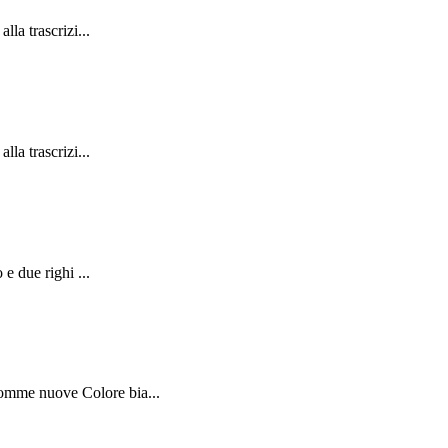
la trascrizi...
la trascrizi...
 e due righi ...
Gomme nuove Colore bia...