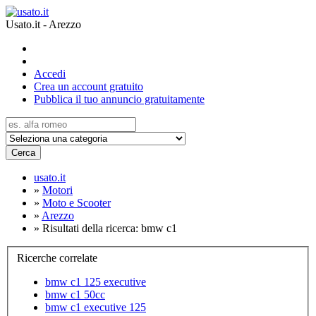
Usato.it - Arezzo
Accedi
Crea un account gratuito
Pubblica il tuo annuncio gratuitamente
Cerca
usato.it
»
Motori
»
Moto e Scooter
»
Arezzo
»
Risultati della ricerca: bmw c1
Ricerche correlate
bmw c1 125 executive
bmw c1 50cc
bmw c1 executive 125