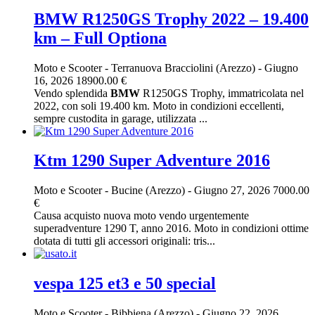
BMW R1250GS Trophy 2022 – 19.400
km – Full Optiona
Moto e Scooter
-
Terranuova Bracciolini (Arezzo)
-
Giugno
16, 2026
18900.00 €
Vendo splendida
BMW
R1250GS Trophy, immatricolata nel
2022, con soli 19.400 km. Moto in condizioni eccellenti,
sempre custodita in garage, utilizzata ...
Ktm 1290 Super Adventure 2016
Moto e Scooter
-
Bucine (Arezzo)
-
Giugno 27, 2026
7000.00
€
Causa acquisto nuova moto vendo urgentemente
superadventure 1290 T, anno 2016. Moto in condizioni ottime
dotata di tutti gli accessori originali: tris...
vespa 125 et3 e 50 special
Moto e Scooter
-
Bibbiena (Arezzo)
-
Giugno 22, 2026