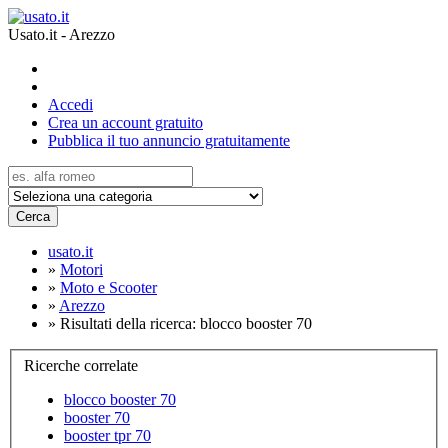
Usato.it - Arezzo
Accedi
Crea un account gratuito
Pubblica il tuo annuncio gratuitamente
Cerca
usato.it
»
Motori
»
Moto e Scooter
»
Arezzo
»
Risultati della ricerca: blocco booster 70
Ricerche correlate
blocco booster 70
booster 70
booster tpr 70