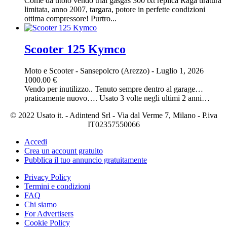
Come da titolo vendo trial gasgas 300 txt replica Raga tiratura
limitata, anno 2007, targara, potore in perfette condizioni
ottima compressore! Purtro...
Scooter 125 Kymco
Moto e Scooter
-
Sansepolcro (Arezzo)
-
Luglio 1, 2026
1000.00 €
Vendo per inutilizzo.. Tenuto sempre dentro al garage…
praticamente nuovo…. Usato 3 volte negli ultimi 2 anni…
© 2022 Usato it. - Adintend Srl - Via dal Verme 7, Milano - P.iva
IT02357550066
Accedi
Crea un account gratuito
Pubblica il tuo annuncio gratuitamente
Privacy Policy
Termini e condizioni
FAQ
Chi siamo
For Advertisers
Cookie Policy