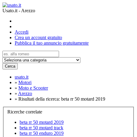
Usato.it - Arezzo
Accedi
Crea un account gratuito
Pubblica il tuo annuncio gratuitamente
Cerca
usato.it
»
Motori
»
Moto e Scooter
»
Arezzo
»
Risultati della ricerca: beta rr 50 motard 2019
Ricerche correlate
beta rr 50 motard 2019
beta rr 50 motard track
beta rr 50 enduro 2019