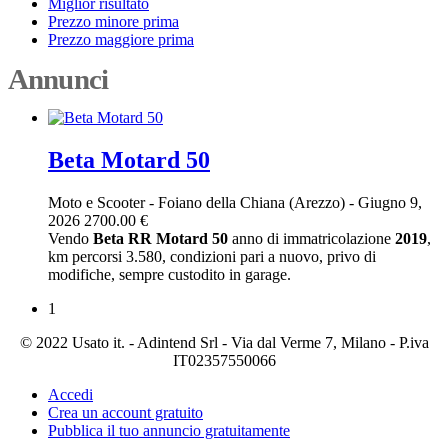
Miglior risultato
Prezzo minore prima
Prezzo maggiore prima
Annunci
Beta Motard 50
Moto e Scooter
-
Foiano della Chiana (Arezzo)
-
Giugno 9,
2026
2700.00 €
Vendo
Beta
RR
Motard
50
anno di immatricolazione
2019
,
km percorsi 3.580, condizioni pari a nuovo, privo di
modifiche, sempre custodito in garage.
1
© 2022 Usato it. - Adintend Srl - Via dal Verme 7, Milano - P.iva
IT02357550066
Accedi
Crea un account gratuito
Pubblica il tuo annuncio gratuitamente