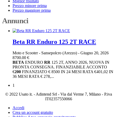
Miglior risultato
Prezzo minore prima
Prezzo maggiore prima
Annunci
Beta RR Enduro 125 2T RACE
Moto e Scooter
-
Sansepolcro (Arezzo)
-
Giugno 20, 2026
8700.00 €
BETA
ENDURO
RR
125 2T, ANNO 2026, NUOVA IN
PRONTA CONSEGNA. FINANZIABILE ACCONTO
€
200
FINANZIATO € 8500 IN 24 MESI RATA €401,02 IN
36 MESI RATA € 278,...
1
© 2022 Usato it. - Adintend Srl - Via dal Verme 7, Milano - P.iva
IT02357550066
Accedi
Crea un account gratuito