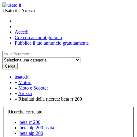
Usato.it - Arezzo
Accedi
Crea un account gratuito
Pubblica il tuo annuncio gratuitamente
Cerca
usato.it
»
Motori
»
Moto e Scooter
»
Arezzo
»
Risultati della ricerca: beta rr 200
Ricerche correlate
beta rr 200
beta alp 200 usata
beta alp 200