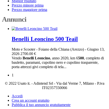
Miglior risultato
Prezzo minore prima
Prezzo maggiore prima
Annunci
Benelli Leoncino 500 Teail
Moto e Scooter
-
Foiano della Chiana (Arezzo)
-
Giugno 13,
2026
2700.00 €
Vendo
Benelli
Leoncino
, anno 2020, km 6
500
, completo di
bauletto, paramani, cupolino nero e cupolino trasparente,
porta attrezzi givi completo di tela...
1
© 2022 Usato it. - Adintend Srl - Via dal Verme 7, Milano - P.iva
IT02357550066
Accedi
Crea un account gratuito
Pubblica il tuo annuncio gratuitamente