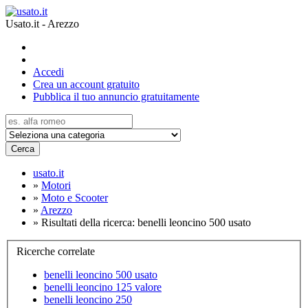
Usato.it - Arezzo
Accedi
Crea un account gratuito
Pubblica il tuo annuncio gratuitamente
Cerca
usato.it
»
Motori
»
Moto e Scooter
»
Arezzo
»
Risultati della ricerca: benelli leoncino 500 usato
Ricerche correlate
benelli leoncino 500 usato
benelli leoncino 125 valore
benelli leoncino 250