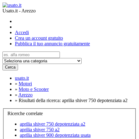
Usato.it - Arezzo
Accedi
Crea un account gratuito
Pubblica il tuo annuncio gratuitamente
Cerca
usato.it
»
Motori
»
Moto e Scooter
»
Arezzo
»
Risultati della ricerca: aprilia shiver 750 depotenziata a2
Ricerche correlate
aprilia shiver 750 depotenziata a2
aprilia shiver 750 a2
aprilia shiver 900 depotenziata usata