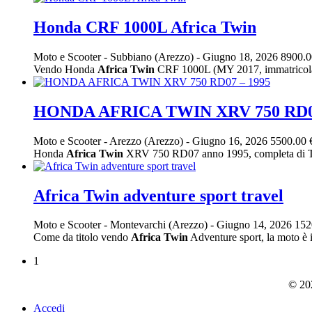
Honda CRF 1000L Africa Twin
Moto e Scooter
-
Subbiano (Arezzo)
-
Giugno 18, 2026
8900.0
Vendo Honda
Africa
Twin
CRF 1000L (MY 2017, immatricolata 
HONDA AFRICA TWIN XRV 750 RD07
Moto e Scooter
-
Arezzo (Arezzo)
-
Giugno 16, 2026
5500.00 
Honda
Africa
Twin
XRV 750 RD07 anno 1995, completa di Trip 
Africa Twin adventure sport travel
Moto e Scooter
-
Montevarchi (Arezzo)
-
Giugno 14, 2026
152
Come da titolo vendo
Africa
Twin
Adventure sport, la moto è in
1
© 202
Accedi