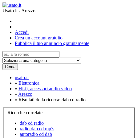
Usato.it - Arezzo
Accedi
Crea un account gratuito
Pubblica il tuo annuncio gratuitamente
Cerca
usato.it
»
Elettronica
»
Hi-fi, accessori audio video
»
Arezzo
»
Risultati della ricerca: dab cd radio
Ricerche correlate
dab cd radio
radio dab cd mp3
autoradio cd dab