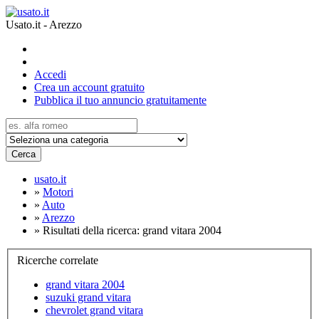
Usato.it - Arezzo
Accedi
Crea un account gratuito
Pubblica il tuo annuncio gratuitamente
Cerca
usato.it
»
Motori
»
Auto
»
Arezzo
»
Risultati della ricerca: grand vitara 2004
Ricerche correlate
grand vitara 2004
suzuki grand vitara
chevrolet grand vitara