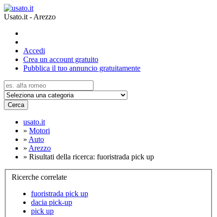
Usato.it - Arezzo
Accedi
Crea un account gratuito
Pubblica il tuo annuncio gratuitamente
Cerca
usato.it
»
Motori
»
Auto
»
Arezzo
»
Risultati della ricerca: fuoristrada pick up
Ricerche correlate
fuoristrada pick up
dacia pick-up
pick up