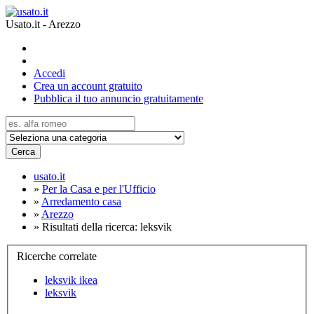
Usato.it - Arezzo
Accedi
Crea un account gratuito
Pubblica il tuo annuncio gratuitamente
Cerca
usato.it
»
Per la Casa e per l'Ufficio
»
Arredamento casa
»
Arezzo
»
Risultati della ricerca: leksvik
Ricerche correlate
leksvik ikea
leksvik