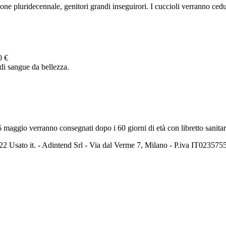
ne pluridecennale, genitori grandi inseguirori. I cuccioli verranno cedut
0 €
di sangue da bellezza.
26 maggio verranno consegnati dopo i 60 giorni di età con libretto sanita
2 Usato it. - Adintend Srl - Via dal Verme 7, Milano - P.iva IT02357