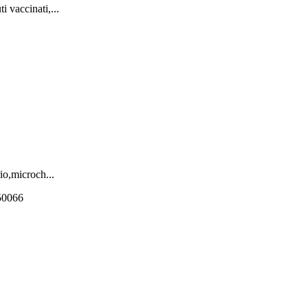
i vaccinati,...
rio,microch...
550066