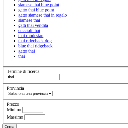
siamese thai blue point
gatto thai blue point
gatto siamese thai in regalo
siamese thai
gatti thai vendita
cuccioli thai
thai rhodesian
thai ridgeback dog
blue thai ridgeback
gatto thai
thai
Termine di ricerca
Provincia
Prezzo
Minimo
Massimo
Cerca