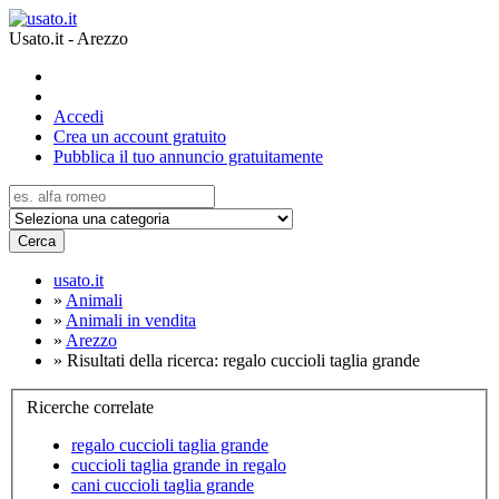
Usato.it - Arezzo
Accedi
Crea un account gratuito
Pubblica il tuo annuncio gratuitamente
Cerca
usato.it
»
Animali
»
Animali in vendita
»
Arezzo
»
Risultati della ricerca: regalo cuccioli taglia grande
Ricerche correlate
regalo cuccioli taglia grande
cuccioli taglia grande in regalo
cani cuccioli taglia grande