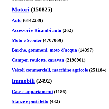
Motori
(150825)
Auto
(6142239)
Accessori e Ricambi auto
(262)
Moto e Scooter
(4707069)
Barche, gommoni, moto d'acqua
(14397)
Camper, roulotte, caravan
(2198901)
Veicoli commerciali, macchine agricole
(251184)
Immobili
(2492)
Case e appartamenti
(1186)
Stanze e posti letto
(432)