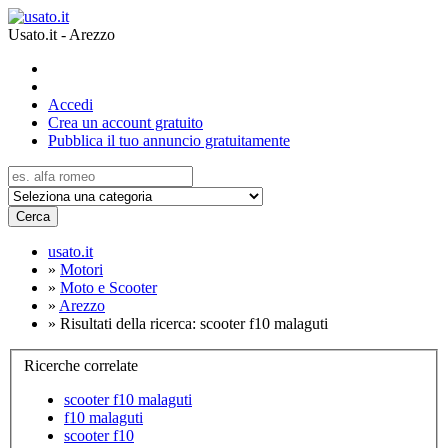
Usato.it - Arezzo
Accedi
Crea un account gratuito
Pubblica il tuo annuncio gratuitamente
Cerca
usato.it
»
Motori
»
Moto e Scooter
»
Arezzo
»
Risultati della ricerca: scooter f10 malaguti
Ricerche correlate
scooter f10 malaguti
f10 malaguti
scooter f10