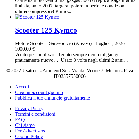
Come da titolo vendo trial gasgas 300 txt replica Raga tiratura
limitata, anno 2007, targara, potore in perfette condizioni
ottima compressore! Purtro...
Scooter 125 Kymco
Moto e Scooter
-
Sansepolcro (Arezzo)
-
Luglio 1, 2026
1000.00 €
Vendo per inutilizzo.. Tenuto sempre dentro al garage…
praticamente nuovo…. Usato 3 volte negli ultimi 2 anni…
© 2022 Usato it. - Adintend Srl - Via dal Verme 7, Milano - P.iva
IT02357550066
Accedi
Crea un account gratuito
Pubblica il tuo annuncio gratuitamente
Privacy Policy
Termini e condizioni
FAQ
Chi siamo
For Advertisers
Cookie Policy