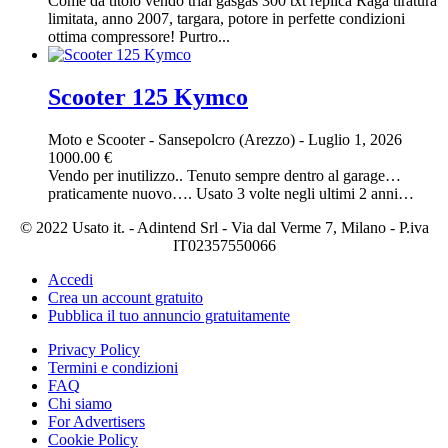
Come da titolo vendo trial gasgas 300 txt replica Raga tiratura
limitata, anno 2007, targara, potore in perfette condizioni
ottima compressore! Purtro...
Scooter 125 Kymco
Moto e Scooter
-
Sansepolcro (Arezzo)
-
Luglio 1, 2026
1000.00 €
Vendo per inutilizzo.. Tenuto sempre dentro al garage…
praticamente nuovo…. Usato 3 volte negli ultimi 2 anni…
© 2022 Usato it. - Adintend Srl - Via dal Verme 7, Milano - P.iva
IT02357550066
Accedi
Crea un account gratuito
Pubblica il tuo annuncio gratuitamente
Privacy Policy
Termini e condizioni
FAQ
Chi siamo
For Advertisers
Cookie Policy