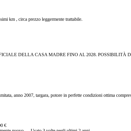
imi km , circa prezzo leggermente trattabile.
CIALE DELLA CASA MADRE FINO AL 2028. POSSIBILITÀ D
imitata, anno 2007, targara, potore in perfette condizioni ottima compres
00 €
camente nuovo…. Usato 3 volte negli ultimi 2 anni…