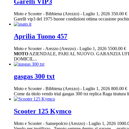
Garelli VIP3
Moto e Scooter
-
Bibbiena (Arezzo)
-
Luglio 1, 2026
350.00 €
Garelli vip3 del 1975 buone condizioni ottima occasione pochiss
Aprilia Tuono 457
Moto e Scooter
-
Arezzo (Arezzo)
-
Luglio 1, 2026
5500.00 €
MOTO
AZIENDALE, PARI AL NUOVO. GARANZIA UFFI
DOMICIL...
gasgas 300 txt
Moto e Scooter
-
Bibbiena (Arezzo)
-
Luglio 1, 2026
800.00 €
Come da titolo vendo trial gasgas 300 txt replica Raga tiratura l
Scooter 125 Kymco
Moto e Scooter
-
Sansepolcro (Arezzo)
-
Luglio 1, 2026
1000.
Vendo per inutilizzo.. Tenuto sempre dentro al garage… prati