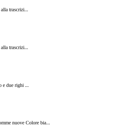
la trascrizi...
la trascrizi...
 e due righi ...
Gomme nuove Colore bia...