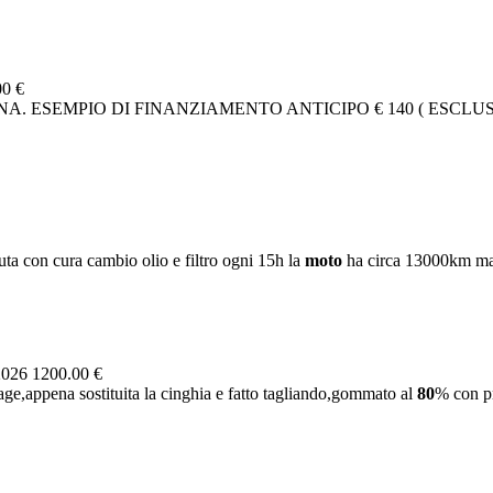
00 €
. ESEMPIO DI FINANZIAMENTO ANTICIPO € 140 ( ESCLUSA
ta con cura cambio olio e filtro ogni 15h la
moto
ha circa 13000km ma 
2026
1200.00 €
e,appena sostituita la cinghia e fatto tagliando,gommato al
80
% con pn