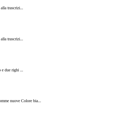
la trascrizi...
la trascrizi...
e due righi ...
Gomme nuove Colore bia...