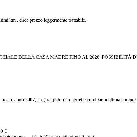
imi km , circa prezzo leggermente trattabile.
CIALE DELLA CASA MADRE FINO AL 2028. POSSIBILITÀ D
imitata, anno 2007, targara, potore in perfette condizioni ottima compres
00 €
camente nuovo…. Usato 3 volte negli ultimi 2 anni…