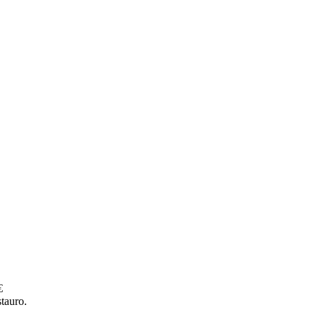
"
€
tauro.