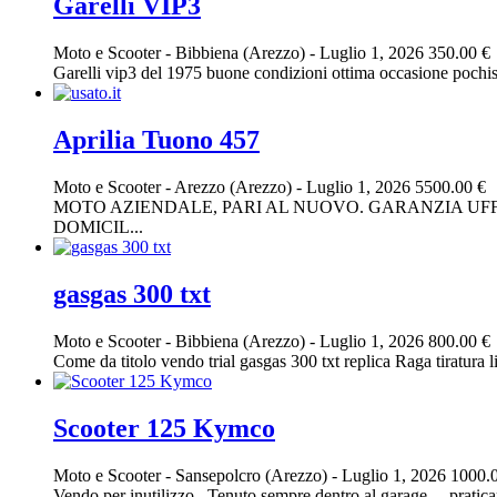
Garelli VIP3
Moto e Scooter
-
Bibbiena (Arezzo)
-
Luglio 1, 2026
350.00 €
Garelli vip3 del 1975 buone condizioni ottima occasione pochiss
Aprilia Tuono 457
Moto e Scooter
-
Arezzo (Arezzo)
-
Luglio 1, 2026
5500.00 €
MOTO AZIENDALE, PARI AL NUOVO. GARANZIA UFFI
DOMICIL...
gasgas 300 txt
Moto e Scooter
-
Bibbiena (Arezzo)
-
Luglio 1, 2026
800.00 €
Come da titolo vendo trial gasgas 300 txt replica Raga tiratura l
Scooter 125 Kymco
Moto e Scooter
-
Sansepolcro (Arezzo)
-
Luglio 1, 2026
1000.
Vendo per inutilizzo.. Tenuto sempre dentro al garage… prati