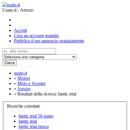
Usato.it - Arezzo
Accedi
Crea un account gratuito
Pubblica il tuo annuncio gratuitamente
Cerca
usato.it
»
Motori
»
Moto e Scooter
»
Arezzo
»
Risultati della ricerca: fantic trial
Ricerche correlate
fantic trial 50 usato
fantic trial
fantic trial epoca