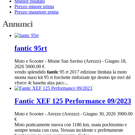
Miglior risultato
Prezzo minore prima
Prezzo maggiore prima
Annunci
fantic 95rt
Moto e Scooter
-
Monte San Savino (Arezzo)
-
Giugno 18,
2026
5000.00 €
vendo splendido
fantic
95 rt 2017 edizione limitata la moto
monta maxi kit 95 rt forchette rinforzate tpr desmo tpr mvt dd
vforce 4r basetta alza pacc...
Fantic XEF 125 Performance 09/2023
Moto e Scooter
-
Arezzo (Arezzo)
-
Giugno 30, 2026
3900.00
€
Moto praticamente nuova con 1186 km, usata pochissimo e
sempre tenuta con cura. Nessun incidente e perfettamente