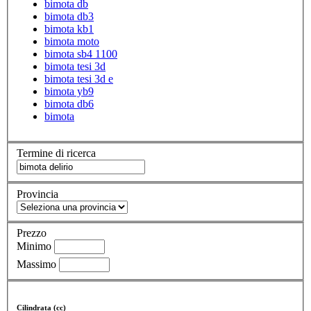
bimota db
bimota db3
bimota kb1
bimota moto
bimota sb4 1100
bimota tesi 3d
bimota tesi 3d e
bimota yb9
bimota db6
bimota
Termine di ricerca
Provincia
Prezzo
Minimo
Massimo
Cilindrata (cc)