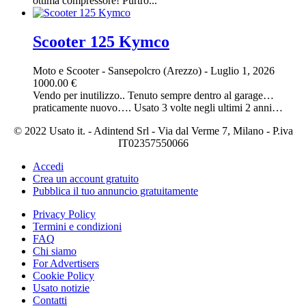
ottima compressore! Purtro...
Scooter 125 Kymco
Moto e Scooter
-
Sansepolcro (Arezzo)
-
Luglio 1, 2026
1000.00 €
Vendo per inutilizzo.. Tenuto sempre dentro al garage…
praticamente nuovo…. Usato 3 volte negli ultimi 2 anni…
© 2022 Usato it. - Adintend Srl - Via dal Verme 7, Milano - P.iva
IT02357550066
Accedi
Crea un account gratuito
Pubblica il tuo annuncio gratuitamente
Privacy Policy
Termini e condizioni
FAQ
Chi siamo
For Advertisers
Cookie Policy
Usato notizie
Contatti