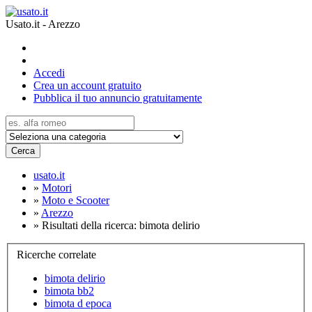
Usato.it - Arezzo
Accedi
Crea un account gratuito
Pubblica il tuo annuncio gratuitamente
Cerca
usato.it
»
Motori
»
Moto e Scooter
»
Arezzo
»
Risultati della ricerca: bimota delirio
Ricerche correlate
bimota delirio
bimota bb2
bimota d epoca