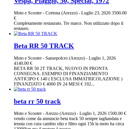
Vespa, Piaggio, 50, Special, 1972
Moto e Scooter
-
Cortona (Arezzo)
-
Luglio 23, 2026
3500.00
€
Completamente restaurato. Tre marce. Non utilizzato dopo il
restauro.
Beta RR 50 TRACK
Moto e Scooter
-
Sansepolcro (Arezzo)
-
Luglio 1, 2026
4140.00 €
BETA RR 50 2T TRACK, NUOVO IN PRONTA
CONSEGNA. ESEMPIO DI FINANZIAMENTO
ANTICIPO € 140 ( ESCLUSA IMMATRICOLAZIONE )
FINANZIATO € 4000 IN 24 MESI € 192...
beta rr 50 track
Moto e Scooter
-
Arezzo (Arezzo)
-
Luglio 1, 2026
1500.00 €
vendo come da annuncio beta track 50 sempre tagliandata e
tenuta con cura cambio olio e filtro ogni 15h la moto ha circa
13000km ma il motore è nuovo ...