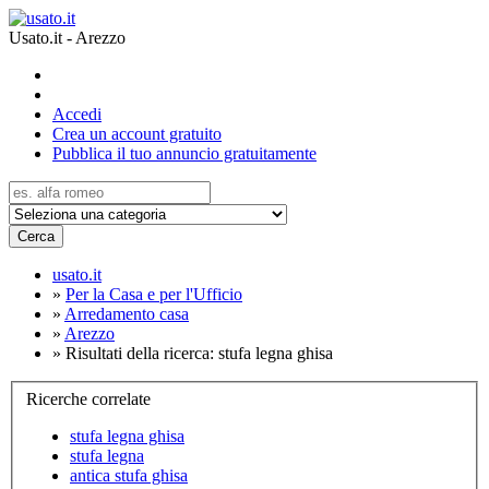
Usato.it - Arezzo
Accedi
Crea un account gratuito
Pubblica il tuo annuncio gratuitamente
Cerca
usato.it
»
Per la Casa e per l'Ufficio
»
Arredamento casa
»
Arezzo
»
Risultati della ricerca: stufa legna ghisa
Ricerche correlate
stufa legna ghisa
stufa legna
antica stufa ghisa